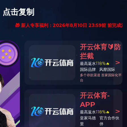
站登录入口
|
米兰电竞（中国）官方网站
|
九游网·官方端网站登