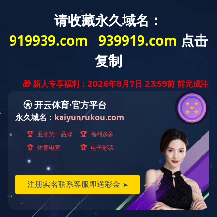
403 Forbidden
Sorry for the inconvenience.
Please report this message and include the following information to
us.
Thank you very much!
/tag/beberapa-negara-yang-dikenal-sebagai-penghasil-
URL:
komponen-elektronik-terbesar-di-dunia/
Server:
prod-qwmh-bj7-pool202-frontend-static-01
Date:
2026/01/30 22:26:20
tengine
开云在线
|
开云体育
|
开云体育直播APP | 手机观看
|
开云篮球
(中国)股份有限公司官网
|
开云手机web版登录入口
|
开云官方
端网站登录入口
|
米兰电竞（中国）官方网站
|
九游网·官方端
网站登录入口
|
安博在线平台
|