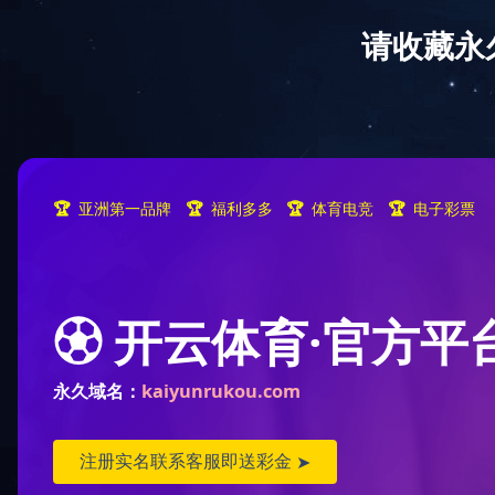
Sorry for the inconvenience.
Please report this message and include the following information to us
Thank you very much!
URL:
/tag/penyebaran-informasi-palsu-hoaks/
Server:
prod-qwmh-bj7-pool202-frontend-static-01
Date:
2026/02/02 04:32:41
开云在线
|
开云体育
|
开云体育直播APP | 手机观看
|
开云篮球(
录入口
|
安博在线平台
|