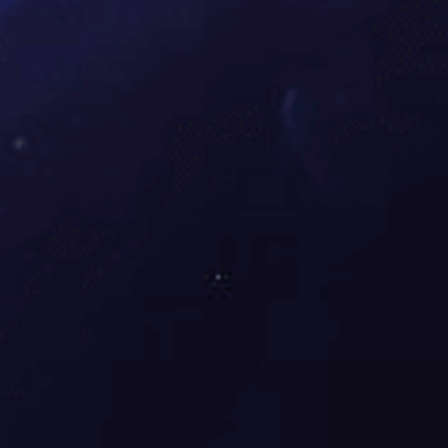
工作得到进一步的改善，它促使工作效率改善，品质改善，安
这一年里，我们大家都将积极参与企业5S建设，也期待各项工作
。通过积极参与5S推广活动，来造就我们充满活力的工作现
础的生产管理活动，所谓万丈高楼平地起，基础打好了，夯实
一步的改善，它促使工作效率改善，品质改善，安全文明生产
这一年里，我们大家都将积极参与企业5S建设，也期待各项工作