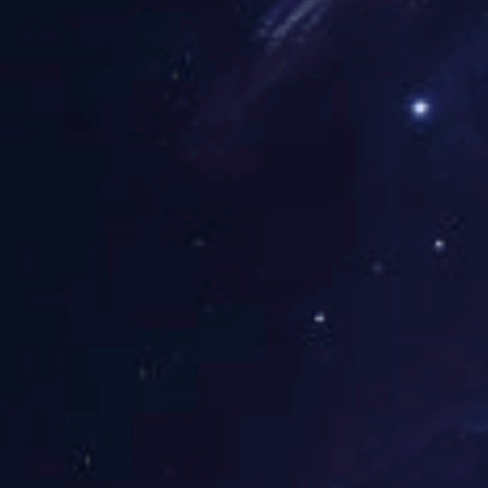
访问量：
【概要描述】
为配合企业文化建设工作，进一步改善公司的整体
好了，夯实了，企业才能进一步的发展。目前，我们已经有了
全文明生产状况改善，员工精神面貌得以改善。
从2019年6月份开始，我们各级管理人员积极参加公司举办
得以不断改进。
“告别昨日，挑战自我，塑造企业新形象"是我们推行5S活动
场，促进各项工作的改善。


公司全面实行5S管理
【概要描述】
为配合企业文化建设工作，进一步改善公司的整体