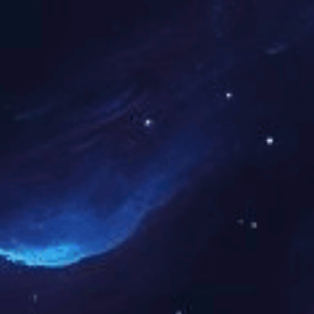
好了，夯实了，企业才能进一步的发展。目前，我们已经有了
全文明生产状况改善，员工精神面貌得以改善。
从2019年6月份开始，我们各级管理人员积极参加公司举办
得以不断改进。
“告别昨日，挑战自我，塑造企业新形象"是我们推行5S活动
场，促进各项工作的改善。
分类：
公司新闻
作者：
来源：
发布时间：
2019-11-15 16:45
访问量：
详情
为配合企业文化建设工作，进一步改善公司的整体面貌，提高整
了，企业才能进一步的发展。目前，我们已经有了一个比较良
状况改善，员工精神面貌得以改善。
从2019年6月份开始，我们各级管理人员积极参加公司举办
得以不断改进。