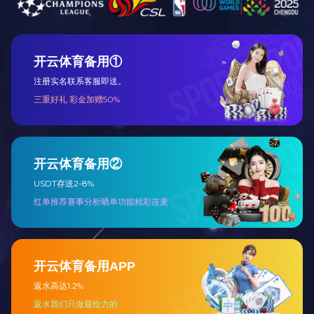
确认
取消
新闻资讯

公司新闻
行业资讯
SIA上海国际智能工厂展/工业自动化及机器人展
发布时间
: 2024-07-17
SIA上海国际智能工厂展/工业自动化及机器人展
展位号:3C69 时间:2024.7.24-26 地址:国家会展中心(上海虹桥)
查看详情