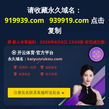
在线买世界杯平台_世界杯(中国)：一家专业研发生产和销售运动系列
产品的企业 !
一家专业研发生产和销售运动系列产品的企业 !
biwu@nbanda.cn
/
lulu@nbanda.cn
+86(574)88159598 /
18968312317

网站首页
关于在线买世界杯平台_世界杯(中国)

公司介绍