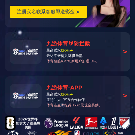
台阶轴
直线导轨轴
更多...
新闻资讯

公司新闻
行业资讯
销售网络
在线咨询
在线买世界杯平台_世界杯(中国)

搜索