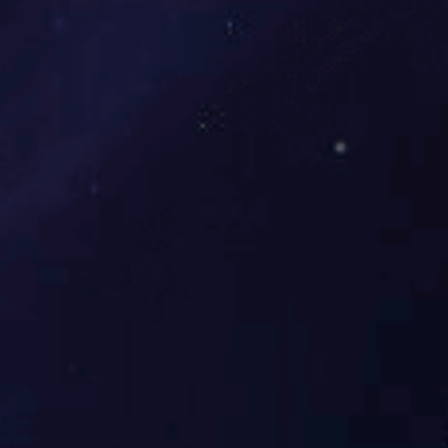
查看更多
台阶轴
台阶轴
上架时间：2012-09-17 材料：SUJ-2 硬度：60-64HRC 粗糙
度：1.2S（Rmax) 镀层：20um-30um 直线度：50um/1000mm
查看更多
台阶轴
台阶轴
上架时间：2012-09-17 材料：SUJ-2 硬度：60-64HRC 粗糙
度：1.2S（Rmax) 镀层：20um-30um 直线度：50um/1000mm
查看更多
台阶轴
台阶轴
上架时间：2012-09-17 材料：SUJ-2 硬度：60-64HRC 粗糙
度：1.2S（Rmax) 镀层：20um-30um 直线度：50um/1000mm
查看更多
台阶轴