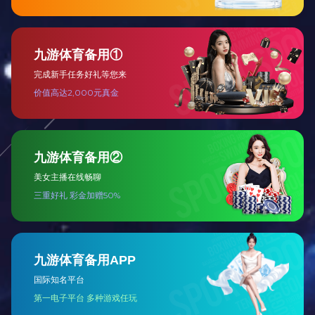
送纸轴
割槽轴
在线买世界杯平台_世界杯(中国)
台阶轴
直线导轨轴
调质轴
压紧轴
铣槽轴
辊筒
滚珠丝杆