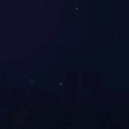
台阶轴
上架时间：2012-09-17 材料：SUJ-2 硬度：60-64HRC 粗糙
度：1.2S（Rmax) 镀层：20um-30um 直线度：50um/1000mm
查看更多
台阶轴
台阶轴
上架时间：2012-09-17 材料：SUJ-2 硬度：60-64HRC 粗糙
度：1.2S（Rmax) 镀层：20um-30um 直线度：50um/1000mm
查看更多
台阶轴
台阶轴
上架时间：2012-09-17 材料：SUJ-2 硬度：60-64HRC 粗糙
度：1.2S（Rmax) 镀层：20um-30um 直线度：50um/1000mm
查看更多
上一页
1
下一页
QQ咨询
售后服务