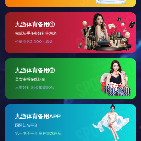
上架时间：2012-09-17 材料：SUJ-2 硬度：60-64HRC 粗糙
度：1.2S（Rmax) 镀层：20um-30um 直线度：50um/1000mm
零售价
0.0
元
市场价
0.0
元
浏览量:
1000
产品编号
AD066
所属分类
台阶轴
数量
-
+
上架时间：
2012-09-17