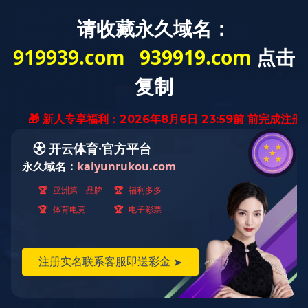
在线买世界杯平台_世界杯(中国)：一家专业研发生产和销售运动系列
产品的企业 !
一家专业研发生产和销售运动系列产品的企业 !
biwu@nbanda.cn
/
lulu@nbanda.cn
+86(574)88159598 /
18968312317

网站首页
关于在线买世界杯平台_世界杯(中国)

公司介绍