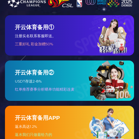
确认
取消
产品中心
首页
/
所有产品
/
台阶轴
/
台阶轴
全部分类


1
/
1
浏览量:
1000
台阶轴