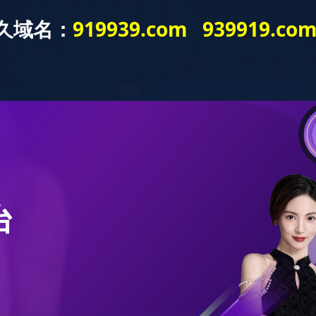
的企业 !