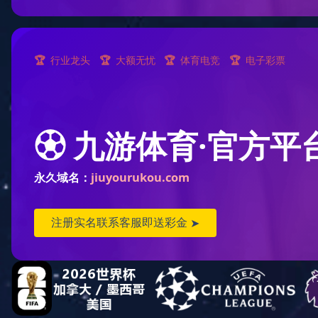
发展历程
荣誉证书
产品中心

光轴
不锈钢直线轴
打孔轴
送纸轴
割槽轴
在线买世界杯平台_世界杯(中国)
台阶轴