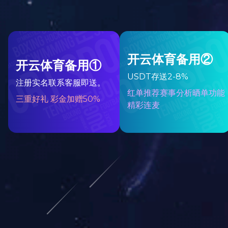
直线导轨轴
更多...
新闻资讯

公司新闻
行业资讯
销售网络
在线咨询
在线买世界杯平台_世界杯(中国)

搜索