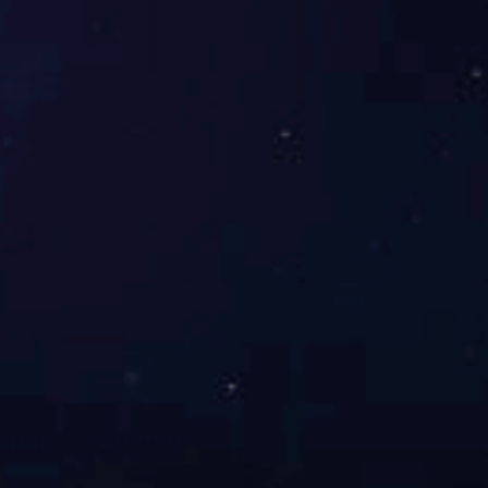
© 在线买世界杯平台_世界杯(中国) 版权所有
浙ICP备12030098号
网站建设：中企动力
宁波
网站首页
关于在线买世界杯平台_世界杯(中国)
产品中心
新闻资讯