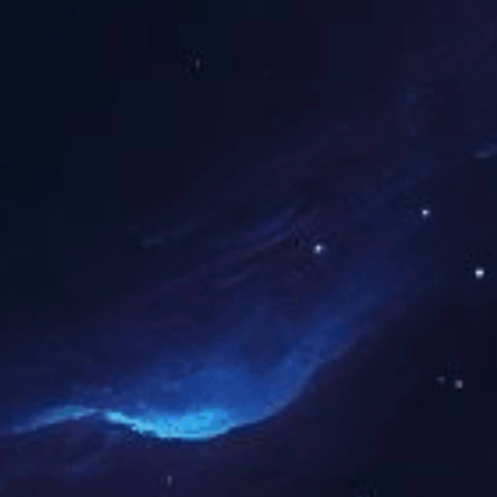
零售价
0.0
元
市场价
0.0
元
浏览量:
1000
产品编号
AD100
所属分类
圆导轨
数量
-
+

1
产品描述
产品参数
未找到相应参数组，请于后台属性模板中添加
上一个