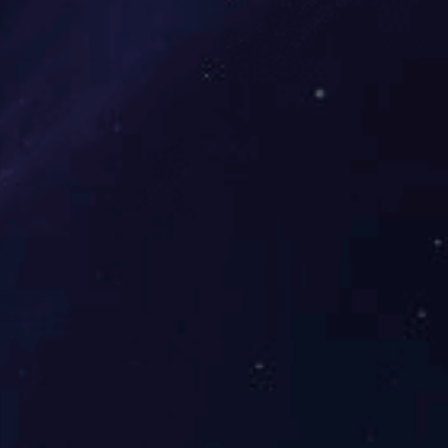
© 在线买世界杯平台_世界杯(中国) 版权所有
浙ICP备12030098号