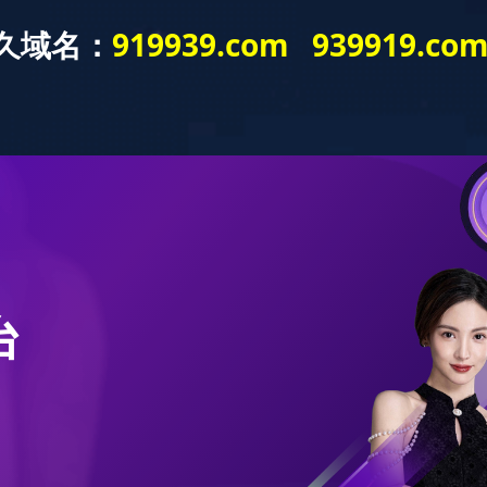
的企业 !