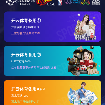
确认
取消
产品中心
首页
/
所有产品
/
辊筒
/
辊筒
全部分类


1
/
1
浏览量:
1000
辊筒