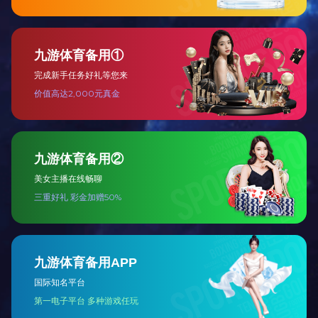
零售价
0.0
元
市场价
0.0
元
浏览量:
1000
产品编号
AD0320
所属分类
辊筒
数量
-
+
库存:
0

1
产品描述