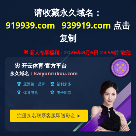
在线买世界杯平台_世界杯(中国)：一家专业研发生产和销售运动系列
产品的企业 !
一家专业研发生产和销售运动系列产品的企业 !
biwu@nbanda.cn
/
lulu@nbanda.cn
+86(574)88159598 /
18968312317

网站首页
关于在线买世界杯平台_世界杯(中国)

公司介绍