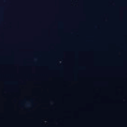
浙ICP备12030098号
网站建设：中企动力
宁波
网站首页
关于在线买世界杯平台_世界杯(中国)
产品中心
新闻资讯
销售网络
在线咨询
联系方式
联系方式