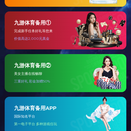
零售价
0.0
元
市场价
0.0
元
浏览量:
1000
产品编号
AD022
所属分类
铣槽轴
数量
-
+

1