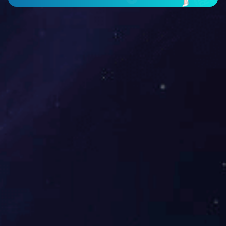
产品描述
产品参数
未找到相应参数组，请于后台属性模板中添加
上一个
铣槽轴
下一个
铣槽轴
QQ咨询
售后服务
咨询电话
+86-574-88159598
返回顶部
© 在线买世界杯平台_世界杯(中国) 版权所有
浙ICP备12030098号
网站建设：中企动力
宁波