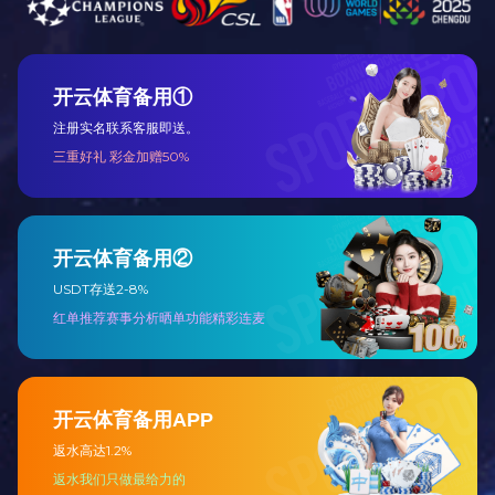
确认
取消
产品中心
首页
/
所有产品
/
铣槽轴
/
铣槽轴
全部分类


1
/
1
浏览量:
1000
铣槽轴