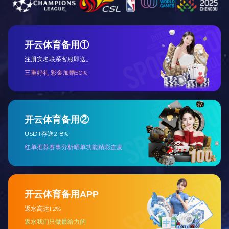
确认
取消
产品中心
首页
/
所有产品
/
辊筒
/
辊筒
全部分类


1
/
1
浏览量:
1000
辊筒