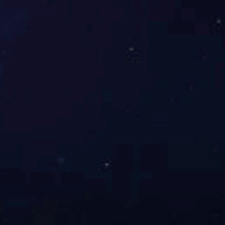
浙ICP备12030098号
网站建设：中企动力
宁波
© 在线买世界杯平台_世界杯(中国) 版权所有
浙ICP备12030098号
网站建设：中企动力
宁波
网站首页
关于在线买世界杯平台_世界杯(中国)
产品中心
新闻资讯
销售网络