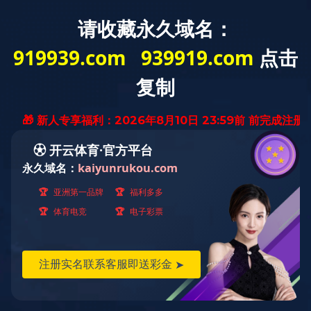
在线买世界杯平台_世界杯(中国)：一家专业研发生产和销售运动系列
产品的企业 !
一家专业研发生产和销售运动系列产品的企业 !
biwu@nbanda.cn
/
lulu@nbanda.cn
+86(574)88159598 /
18968312317

网站首页
关于在线买世界杯平台_世界杯(中国)

公司介绍