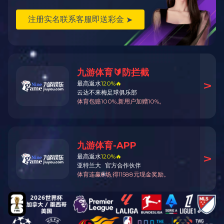
台阶轴
直线导轨轴
更多...
新闻资讯

公司新闻
行业资讯
销售网络
在线咨询
在线买世界杯平台_世界杯(中国)

搜索