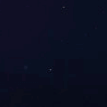
上一个
打孔轴
下一个
打孔轴
QQ咨询
售后服务
咨询电话
+86-574-88159598
返回顶部