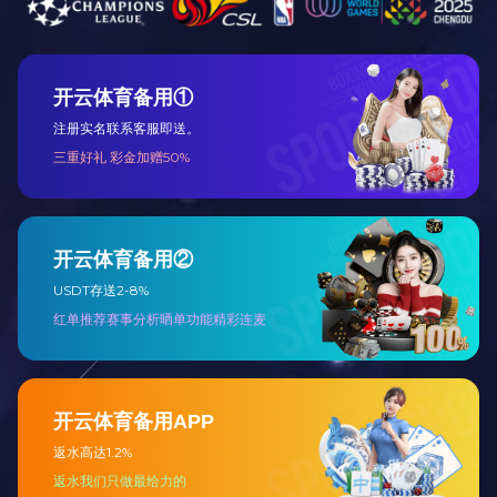
确认
取消
产品中心
首页
/
所有产品
/
打孔轴
/
打孔轴
全部分类


1
/
1
浏览量:
1000
打孔轴