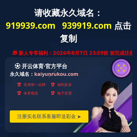
在线买世界杯平台_世界杯(中国)：一家专业研发生产和销售运动系列
产品的企业 !
一家专业研发生产和销售运动系列产品的企业 !
biwu@nbanda.cn
/
lulu@nbanda.cn
+86(574)88159598 /
18968312317

网站首页
关于在线买世界杯平台_世界杯(中国)

公司介绍