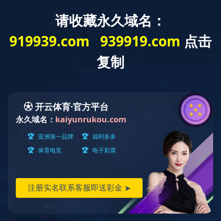
在线买世界杯平台_世界杯(中国)：一家专业研发生产和销售运动系列
产品的企业 !
一家专业研发生产和销售运动系列产品的企业 !
biwu@nbanda.cn
/
lulu@nbanda.cn
+86(574)88159598 /
18968312317

网站首页
关于在线买世界杯平台_世界杯(中国)

公司介绍