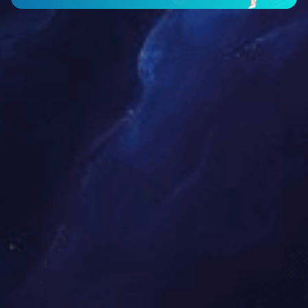
材料：
SUJ-2
硬度：
60-64HRC
粗糙度：
1.2S（Rmax)
镀层：
20um-30um
直线度：
50um/1000mm

1
产品描述
产品参数
未找到相应参数组，请于后台属性模板中添加
根据要求，我们可以提供不在列表中的直径的特殊长度和公差
尺寸的轴。
**标准公差ISO g6
螺
外径公
孔
牙
沈窝
沈窝
倒
最大
重量