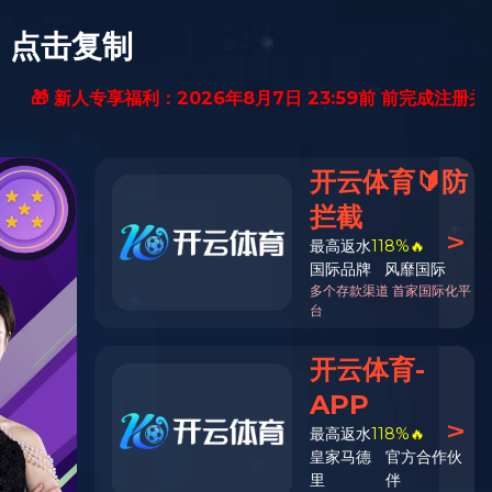
biwu@nbanda.cn
/
lulu@nbanda.cn
+86(574)88159598 /
18968312317