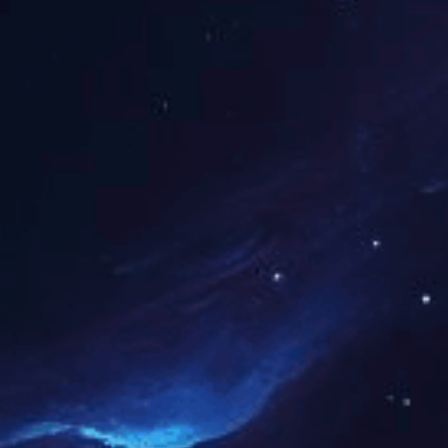
零售价
0.0
元
市场价
0.0
元
浏览量:
1000
产品编号
AD051
所属分类
分丝辊
数量
-
+

1
产品描述