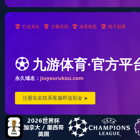
发展历程
荣誉证书
产品中心

光轴
不锈钢直线轴
打孔轴
送纸轴
割槽轴
在线买世界杯平台_世界杯(中国)
台阶轴